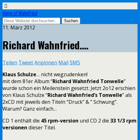
Home of WahnFried
11. März 2012
Richard Wahnfried….
Teilen
Tweet
Anpinnen
Mail
SMS
Klaus Schulze
… nicht wegzudenken!
mit dem 81er Album “
Richard Wahnfried Tonwelle
”
wurde schon ein Meilenstein gesetzt. Jetzt 2o12 erschien
von Klaus Schulze “
Richard Wahnfried’s Tonwelle
” als
2xCD mit jeweils den Titeln “Druck” & ” Schwung”.
Warum? Ganz einfach…
CD 1 enthält die
45 rpm-version
und CD 2 die
33 1/3 rpm
versionen
dieser Titel.