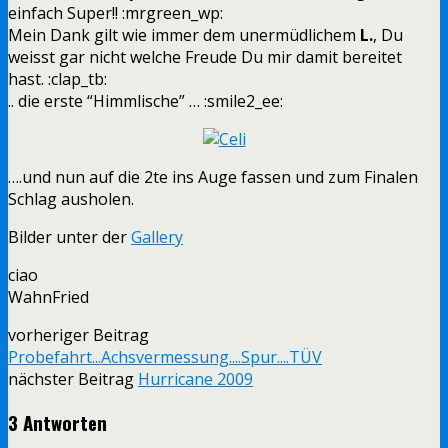
einfach Super!! :mrgreen_wp:
Mein Dank gilt wie immer dem unermüdlichem
L.
, Du
weisst gar nicht welche Freude Du mir damit bereitet
hast. :clap_tb:
.. die erste “Himmlische” … :smile2_ee:
….und nun auf die 2te ins Auge fassen und zum Finalen
Schlag ausholen.
Bilder unter der
Gallery
ciao
WahnFried
vorheriger Beitrag
Probefahrt...Achsvermessung....Spur....TÜV
nächster Beitrag
Hurricane 2009
3 Antworten